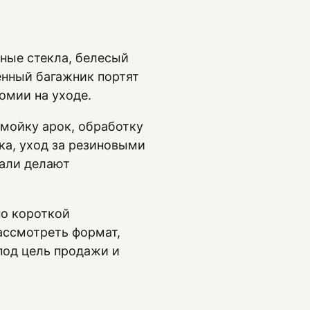
тные стекла, белесый
енный багажник портят
омии на уходе.
 мойку арок, обработку
ка, уход за резиновыми
тали делают
но короткой
ассмотреть формат,
 под цель продажи и