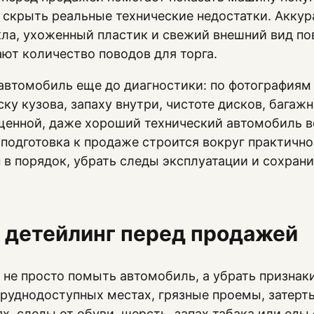
 скрыть реальные технические недостатки. Аккур
кла, ухоженный пластик и свежий внешний вид п
т количество поводов для торга.
автомобиль еще до диагностики: по фотографиям 
ку кузова, запаху внутри, чистоте дисков, багаж
щенной, даже хороший технический автомобиль 
подготовка к продаже строится вокруг практичног
н в порядок, убрать следы эксплуатации и сохран
 детейлинг перед продажей
не просто помыть автомобиль, а убрать признак
труднодоступных местах, грязные проемы, затерт
ях, следы от обуви, шерсть, запах табака или ед