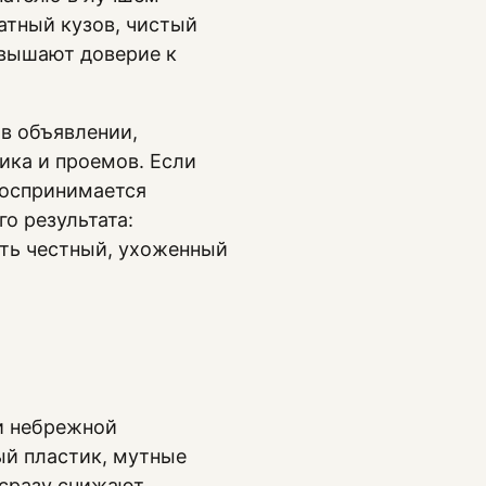
атный кузов, чистый
овышают доверие к
в объявлении,
ника и проемов. Если
воспринимается
о результата:
ить честный, ухоженный
и небрежной
ый пластик, мутные
ы сразу снижают