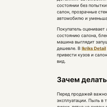
состоянии без попытки
салон, прозрачные сте
автомобилю и уменьшаю
Покупатель оценивает 
состоянию салона, блес
машина выглядит запу
дешевле. В
Ikriks Detail
привести кузов и сало
вид.
Зачем делать
Перед продажей важно 
эксплуатации. Пыль в 
диски, пятна на сидень