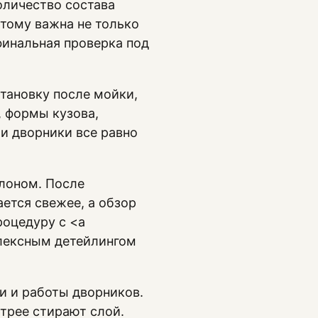
оличество состава
этому важна не только
 финальная проверка под
тановку после мойки,
, формы кузова,
ти дворники все равно
лоном. После
ется свежее, а обзор
роцедуру с <a
омплексным детейлингом
и и работы дворников.
трее стирают слой.