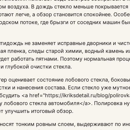
ом воздуха. В дождь стекло меньше покрывается
тают легче, а обзор становится спокойнее. Особ
родском потоке, где брызги от соседних машин бы
нтидождь не заменяет исправные дворники и чисто
ая пленка, следы старой химии, водный камень и
удет работать пятнами. Поэтому нормальная проц
и глубокой очистки стекла.
ер оценивает состояние лобового стекла, боковых
стки и нанесения состава. Если стекло уже мутно
удить <a href="https://ikriksdetail.ru/blog/polirov
у лобового стекла автомобиля</a>. Полировка нуж
т улучшить итоговый обзор.
носят тонким ровным слоем, выдерживают по инс