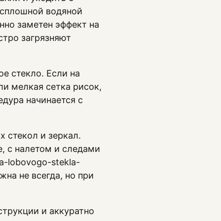
 сплошной водяной
енно заметен эффект на
стро загрязняют
е стекло. Если на
ли мелкая сетка рисок,
едура начинается с
 стекол и зеркал.
е, с налетом и следами
ka-lobovogo-stekla-
на не всегда, но при
трукции и аккуратно