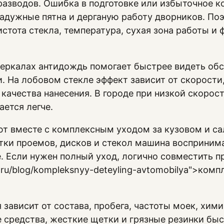
азводов. Ошибка в подготовке или избыточное к
радужные пятна и дерганую работу дворников. По
истота стекла, температура, сухая зона работы и
зеркалах антидождь помогает быстрее видеть обс
. На лобовом стекле эффект зависит от скорости
 качества нанесения. В городе при низкой скорос
ается легче.
т вместе с комплексным уходом за кузовом и са
тки проемов, дисков и стекол машина воспринима
. Если нужен полный уход, логично совместить п
tail.ru/blog/kompleksnyy-deteyling-avtomobilya">к
зависит от состава, пробега, частоты моек, хими
средства, жесткие щетки и грязные резинки быс