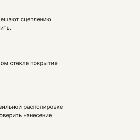
 мешают сцеплению
ить.
овом стекле покрытие
авильной располировке
роверить нанесение